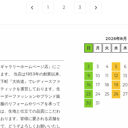
1
2
3
2026年8月
日
月
火
水
木
ンギャラリーホームページ店』にご
2
3
4
5
6
ます。 当店は1953年の創業以来、
9
10
11
12
13
城下町『大街道』でレディースファ
16
17
18
19
20
ブティックを運営しております。生
23
24
25
26
27
オーダーファッションやブランド販
30
31
洋服のリフォームやリペアを承って
では、生地と仕立ての品質にこだわ
ております。皆様に愛される店舗を
ので、どうぞよろしくお願いいたし