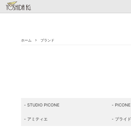
ホーム
ブランド
ブランド
アイテム
お直し部について
お直し
レディ
ご注文の流れ
着物リ
STUDIO PICONE
PICONE
アミティエ
プライ