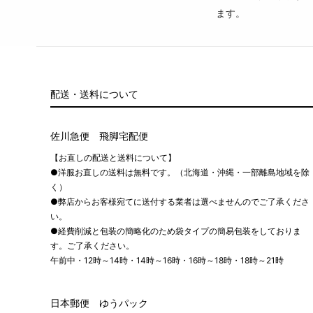
ます。
配送・送料について
佐川急便 飛脚宅配便
【お直しの配送と送料について】
●洋服お直しの送料は無料です。（北海道・沖縄・一部離島地域を除
く）
●弊店からお客様宛てに送付する業者は選べませんのでご了承くださ
い。
●経費削減と包装の簡略化のため袋タイプの簡易包装をしておりま
す。ご了承ください。
午前中・12時～14時・14時～16時・16時～18時・18時～21時
日本郵便 ゆうパック