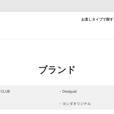
お直しタイプで探す
ースお直し実例集
オーダーメイド
会社概要
メイク実例集
リペア（補修）実例集
ブランド
 CLUB
Desigual
ド
ヨシダオリジナル