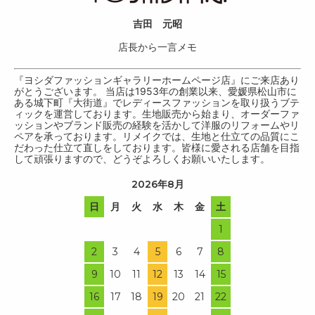
吉田 元昭
店長から一言メモ
『ヨシダファッションギャラリーホームページ店』にご来店あり
がとうございます。 当店は1953年の創業以来、愛媛県松山市に
ある城下町『大街道』でレディースファッションを取り扱うブテ
ィックを運営しております。生地販売から始まり、オーダーファ
ッションやブランド販売の経験を活かして洋服のリフォームやリ
ペアを承っております。リメイクでは、生地と仕立ての品質にこ
だわった仕立て直しをしております。皆様に愛される店舗を目指
して頑張りますので、どうぞよろしくお願いいたします。
2026年8月
日
月
火
水
木
金
土
1
2
3
4
5
6
7
8
9
10
11
12
13
14
15
16
17
18
19
20
21
22