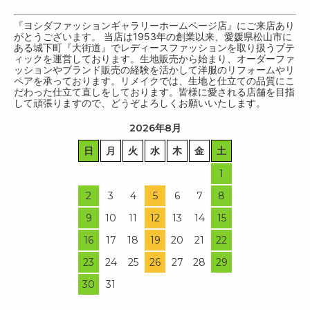
『ヨシダファッションギャラリーホームページ店』にご来店あり
がとうございます。 当店は1953年の創業以来、愛媛県松山市に
ある城下町『大街道』でレディースファッションを取り扱うブテ
ィックを運営しております。生地販売から始まり、オーダーファ
ッションやブランド販売の経験を活かして洋服のリフォームやリ
ペアを承っております。リメイクでは、生地と仕立ての品質にこ
だわった仕立て直しをしております。皆様に愛される店舗を目指
して頑張りますので、どうぞよろしくお願いいたします。
2026年8月
日
月
火
水
木
金
土
1
2
3
4
5
6
7
8
9
10
11
12
13
14
15
16
17
18
19
20
21
22
23
24
25
26
27
28
29
30
31