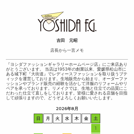
吉田 元昭
店長から一言メモ
『ヨシダファッションギャラリーホームページ店』にご来店あり
がとうございます。 当店は1953年の創業以来、愛媛県松山市に
ある城下町『大街道』でレディースファッションを取り扱うブテ
ィックを運営しております。生地販売から始まり、オーダーファ
ッションやブランド販売の経験を活かして洋服のリフォームやリ
ペアを承っております。リメイクでは、生地と仕立ての品質にこ
だわった仕立て直しをしております。皆様に愛される店舗を目指
して頑張りますので、どうぞよろしくお願いいたします。
2026年8月
日
月
火
水
木
金
土
1