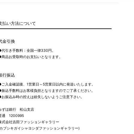
支払い方法について
代金引換
●代引き手数料：全国一律330円。
●商品お受取時のお支払いとなります。
銀行振込
●ご入金確認後、1営業日～5営業日以内に発送いたします。
●振込手数料はお客様負担となりますのでご了承ください。
●お振込み時の控えは紛失しないようご注意下さい。
みずほ銀行 松山支店
普通 1200995
株式会社吉田ファッションギャラリー
(カブシキガイシャヨシダファッションギャラリー)