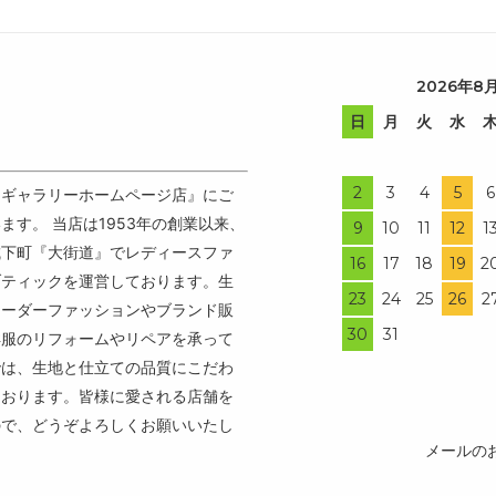
2026年8
日
月
火
水
2
3
4
5
6
ンギャラリーホームページ店』にご
ます。 当店は1953年の創業以来、
9
10
11
12
1
城下町『大街道』でレディースファ
16
17
18
19
2
ブティックを運営しております。生
23
24
25
26
2
オーダーファッションやブランド販
30
31
洋服のリフォームやリペアを承って
では、生地と仕立ての品質にこだわ
ております。皆様に愛される店舗を
ので、どうぞよろしくお願いいたし
メールの