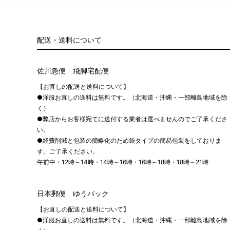
配送・送料について
佐川急便 飛脚宅配便
【お直しの配送と送料について】
●洋服お直しの送料は無料です。（北海道・沖縄・一部離島地域を除
く）
●弊店からお客様宛てに送付する業者は選べませんのでご了承くださ
い。
●経費削減と包装の簡略化のため袋タイプの簡易包装をしておりま
す。ご了承ください。
午前中・12時～14時・14時～16時・16時～18時・18時～21時
日本郵便 ゆうパック
【お直しの配送と送料について】
●洋服お直しの送料は無料です。（北海道・沖縄・一部離島地域を除