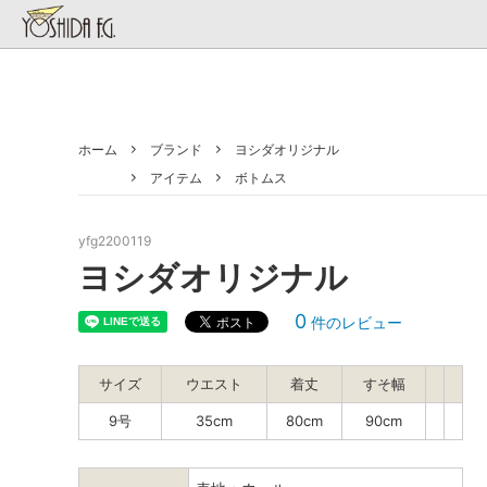
ホーム
ブランド
ヨシダオリジナル
ブランド
アイテム
お直し部について
お直し
レディ
アイテム
ボトムス
ご注文の流れ
着物リ
yfg2200119
ヨシダオリジナル
0
件のレビュー
サイズ
ウエスト
着丈
すそ幅
9号
35cm
80cm
90cm