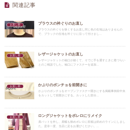
関連記事
ブラウスの衿ぐりのお直し
お直し部
ブラウスの衿ぐりを狭くするお直し同じ色の生地はありませんの
で、ブラックの生地を衿ぐりに沿って付けまし...
レザージャケットのお直し
お直し部
レザージャケットの袖口が細くて、そでに手を通すときに着づらい
とのご相談でした。袖口にファスナーを追加...
かぶりのポンチョを前開きに
お直し部
かぶりのポンチョをオープンファスナー開きにする掲載事例前中央
をカットして前開きにする。カットした部分...
ロングジャケットをボレロにリメイク
お直し部
肩パットを外し、肩幅も狭めボレロに前裾は斜めのラインにしまし
た。是非一度、当店に足をお運びください。...