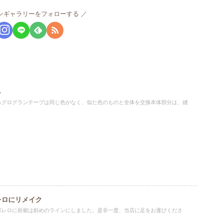
ンギャラリーをフォローする
し
るグログランテープは同じ色がなく、似た色のものと全体を交換本体部分は、縫
レロにリメイク
ボレロに前裾は斜めのラインにしました。是非一度、当店に足をお運びくださ