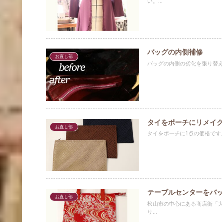
い。...
バッグの内側補修
お直し部
バッグの内側の劣化を張り替
タイをポーチにリメイ
お直し部
タイをポーチに1点の価格です
テーブルセンターをバ
お直し部
松山市の中心にある商店街「
り...