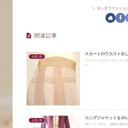
ヨシダファッショ
関連記事
スカートのウエスト出
お直し部
ウエストベルトにつかってい
い...
ロングジャケットをボ
お直し部
肩パットを外し、肩幅も狭め