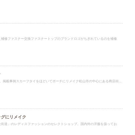
え補修ファスナー交換ファスナートップのブランドロゴがちぎれているのを補修
ク
。掲載事例スカーフタイをほどいてポーチにリメイク松山市の中心にある商店街...
ッグにリメイク
大街道」のレディスファッションのセレクトショップ。国内外の洋服を扱ってお